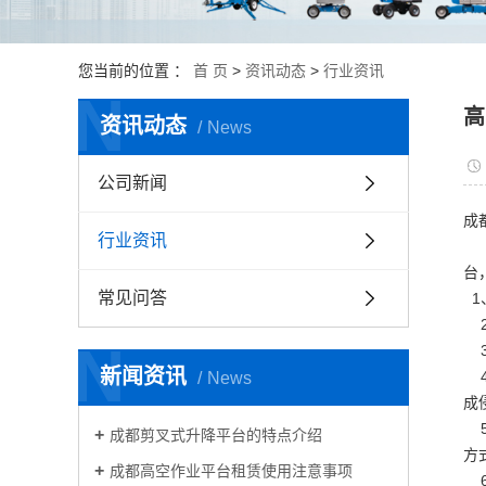
蜘蛛式高
伸缩式叉装
您当前的位置 ：
首 页
>
资讯动态
>
行业资讯
空
N
高
资讯动态
News
发
公司新闻
成
行业资讯
成
台
常见问答
1
2
N
3
新闻资讯
4
News
成
5
成都剪叉式升降平台的特点介绍
方
成都高空作业平台租赁使用注意事项
6