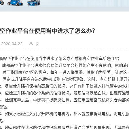
空作业车
蜘蛛式高空作业车
机高空作业车
伸缩式叉装机高空作业车
压机
空压机
空作业平台在使用当中进水了怎么办？
电机
发电机
2020-04-22
次
都高空作业平台在使用当中进水了怎么办？成都高空作业车给您介绍
都高空作业平台进水很容易给升降平台的性能产生不良影响，影响液压
，对于我国南方地区的客户，每年一进入梅雨季，其影响为显著，针对这
、固定式升降平台在进水后会出现电机烧坏现象，这时，应立即将电源开
、尽量使升降机保持前高后低的状况，这样有利于使进入排气管中的水排
、应检查升降机的各个系统的油液状况，发现油液泛起白沫、出现浑浊
、检测完毕之后，
中建锦程
提醒您注意，应使用压缩空气机将头仓内部
侵蚀。
、如果水已经进入到了升降机的电机内，那么就应该拆除电机，将电机拆
式。
、地盘部件在涉水的过程中很容易造成润滑油变质的现象出现，尤其是在