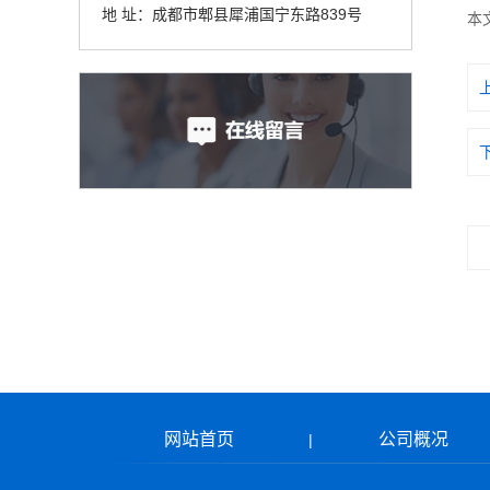
地 址：成都市郫县犀浦国宁东路839号
本
网站首页
公司概况
|