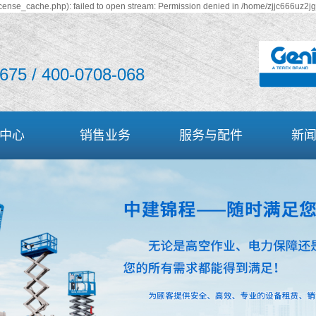
cense_cache.php): failed to open stream: Permission denied in /home/zjjc666uz2j
675 / 400-0708-068
中心
销售业务
服务与配件
新
空作业车
曲臂式高空作业车
服务与配件
公司
空作业车
直臂式高空作业车
高空作业平台配件
行业
空作业车
车载式高空作业车
空压机配件
常见
缓冲车
防撞缓冲车
发电机配件
空作业车
剪叉式高空作业车
Deutz发动机配件