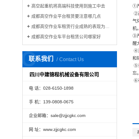
高空起重机将高端科技使用到施工中去
①
②
成都高空作业平台租赁要注意哪几点
气
成都高空作业车租赁行业成熟的表现为以下几个方面
机
③
成都高空作业车平台租赁公司哪家好
醒
C
④
联系我们
和
Contact Us
⑤
忘
四川中建锦程机械设备有限公司
⑥
电 话：028-6150-1898
手 机：139-0808-0675
企业邮箱：sale@zjjcgkc.com
网 址：www.zjjcgkc.com