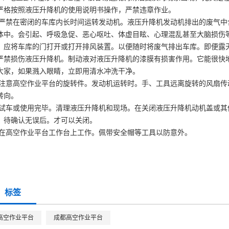
严格按照液压升降机的使用说明书操作，严禁违章作业。
严禁在密闭的车库内长时间运转发动机。液压升降机发动机排出的废气中
体中。会引起、呼吸急促、恶心呕吐、体虚目眩、心理混乱甚至大脑损伤
。应将车库的门打开或打开排风装置。以便随时将废气排出车库。即便露
严禁损伤液压升降机。制动液对液压升降机的漆膜有损害作用。它能很快
大家，如果溅入眼睛，立即用清水冲洗干净。
注意高空作业平台的旋转件。发动机运转时。手、工具远离旋转的风扇传
转向。
试车或使用完毕。清理液压升降机和现场。在关闭液压升降机动机盖或其
。待确认无误后。才可以关闭。
在高空作业平台工作台上工作。佩带安全帽等工具以防意外。
标签
高空作业平台
成都高空作业平台